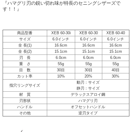
『ハマグリ刃の鋭い切れ味が特長のセニングシザーズで
す！！』
商品型番
XEB 60-30i
XEB 60-30
XEB 60-40
サイズ
6.0インチ
6.0インチ
6.0インチ
全 長(1)
16.6cm
16.6cm
16.6cm
全 長(2)
15.1cm
15.1cm
15.1cm
刃 長
6.0cm
6.0cm
6.0cm
重 さ
55g
55g
55g
目 数
30目
30目
40目
カット率
10%
20%
30%
動刃：サイズ
指穴リングサイズ
静刃：サイズ
材 質
デラックスアロイ鋼
刃形状
ハマグリ刃
ハンドル
オフセットハンドル
その他
逆刃タイプ