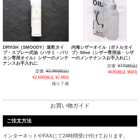
DRYiSH（SMOODY）速乾タイ
内海シザーオイル（ボトルタイ
プ・スプレー式油（ハサミ・バリ
プ）50ml（シザー専用油・シザ
カン専用オイル）シザーのメンテ
ーのメンテナンスお手入れに）
ナンスお手入れに
定価:
¥770
(税込)
定価:
¥3,080
(税込)
¥630
(税込 ¥693)
¥2,600
(税込 ¥2,860)
残り 7 個
お買い物ガイド
ご注文方法
インターネットやFAXにて24時間受け付けております。