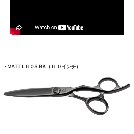
・MATT-L６０S BK（６.０インチ）