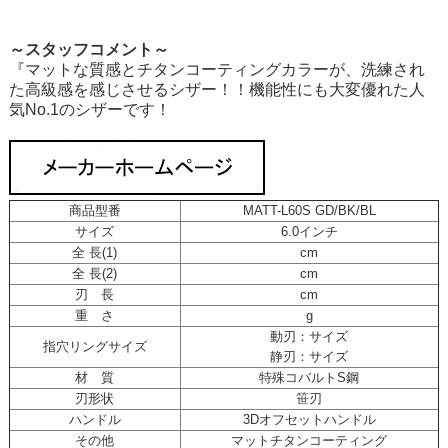
～スタッフコメント～
『マットな質感とチタンコーティングカラーが、洗練され
た高級感を感じさせるシザー！！機能性にも大変優れた人
気No.1のシザーです！
商品型番
MATT-L60S GD/BK/BL
サイズ
6.0インチ
全 長(1)
cm
全 長(2)
cm
刃 長
cm
重 さ
g
動刃：サイズ
指穴リングサイズ
静刃：サイズ
材 質
特殊コバルトS鋼
刃形状
笹刃
ハンドル
3Dオフセットハンドル
その他
マットチタンコーティング