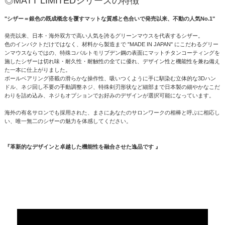
◎MATT LIMITEDシリーズの特徴
"シザー＝銀色の既成概念を覆すマットな質感と色合いで発売以来、不動の人気No.1"
発売以来、日本・海外双方で高い人気を誇るグリーンマウスを代表するシザー。
色のインパクトだけではなく、材料から製造まで "MADE IN JAPAN" にこだわるグリー
ンマウスならではの、特殊コバルトモリブデン鋼の表面にマットチタンコーティングを
施したシザーは切れ味・耐久性・耐触性の全てに優れ、デザイン性と機能性を兼ね備え
た一本に仕上がりました。
ボールベアリング搭載の滑らかな操作性、吸いつくように手に馴染む立体的な3Dハン
ドル、ネジ回し不要の手動調整ネジ、特殊剣刃形状など細部まで日本製の細やかなこだ
わりを詰め込み、ネジもオプションでお好みのデザインが選択可能になっています。
海外の有名サロンでも採用された、まさにあなたのサロンワークの相棒と呼ぶに相応し
い、唯一無二のシザーの魅力を体感してください。
『革新的なデザインと卓越した機能性を融合させた逸品です 』