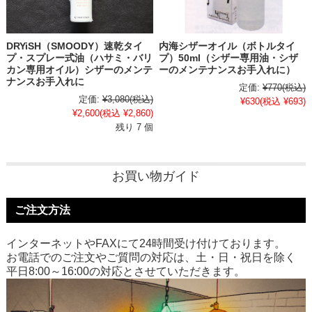
DRYiSH（SMOODY）速乾タイ
内海シザーオイル（ボトルタイ
プ・スプレー式油（ハサミ・バリ
プ）50ml（シザー専用油・シザ
カン専用オイル）シザーのメンテ
ーのメンテナンスお手入れに）
ナンスお手入れに
定価:
¥770
(税込)
定価:
¥3,080
(税込)
¥630
(税込 ¥693)
¥2,600
(税込 ¥2,860)
残り 7 個
お買い物ガイド
ご注文方法
インターネットやFAXにて24時間受け付けております。
お電話でのご注文やご質問の対応は、土・日・祝日を除く
平日8:00～16:00の対応とさせていただきます。