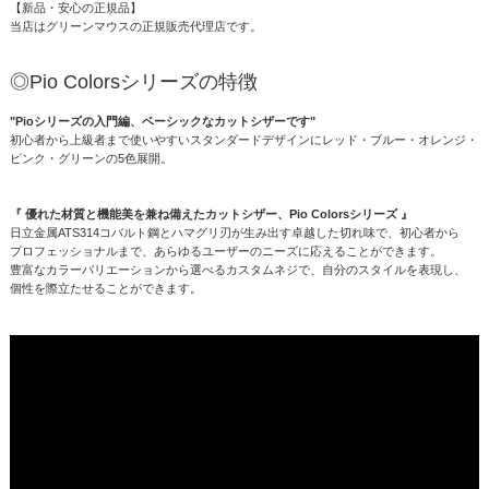
【新品・安心の正規品】
当店はグリーンマウスの正規販売代理店です。
◎Pio Colorsシリーズの特徴
"Pioシリーズの入門編、ベーシックなカットシザーです"
初心者から上級者まで使いやすいスタンダードデザインにレッド・ブルー・オレンジ・
ピンク・グリーンの5色展開。
『 優れた材質と機能美を兼ね備えたカットシザー、Pio Colorsシリーズ 』
日立金属ATS314コバルト鋼とハマグリ刃が生み出す卓越した切れ味で、初心者から
プロフェッショナルまで、あらゆるユーザーのニーズに応えることができます。
豊富なカラーバリエーションから選べるカスタムネジで、自分のスタイルを表現し、
個性を際立たせることができます。