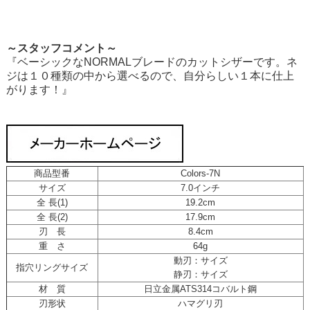
～スタッフコメント～
『ベーシックなNORMALブレードのカットシザーです。ネ
ジは１０種類の中から選べるので、自分らしい１本に仕上
がります！』
商品型番
Colors-7N
サイズ
7.0インチ
全 長(1)
19.2cm
全 長(2)
17.9cm
刃 長
8.4cm
重 さ
64g
動刃：サイズ
指穴リングサイズ
静刃：サイズ
材 質
日立金属ATS314コバルト鋼
刃形状
ハマグリ刃