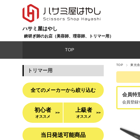
ハサミ屋はやし
鋏研ぎ師のお店（美容師、理容師、トリマー用）
TOP
TOP
東光舎
トリマー用
全てのメーカーから絞り込む
会員特
会員登録
初心者
上級者
>>
>>
オススメ
オススメ
当日発送可能商品