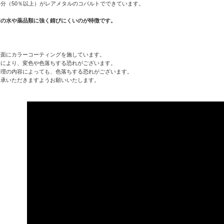
分（50％以上）がレアメタルのコバルトでできています。
因の水や薬品類に強く錆びにくいのが特徴です。
表面にカラーコーティングを施しています。
等により、変色や色落ちする恐れがございます。
修理の内容によっても、色落ちする恐れがございます。
了承いただきますようお願いいたします。