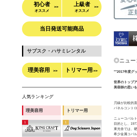
初心者
上級者
>>
>>
オススメ
オススメ
当日発送可能商品
サブスク・ハサミレンタル
◎ニュー
理美容用
トリマー用
>>
>>
""2017年度
世界のトップ
美容師の思い
人気ランキング
刃線が比較的
パネルコント
理美容用
トリマー用
ニューコバル
目的とし、19
東光舎では、硬
希少金属コバ