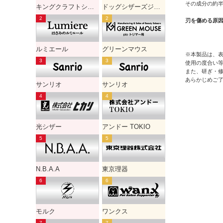
その成分の約半
キングクラフトシザー
ドッグシザーズジャパン
刃を傷める原
ルミエール
グリーンマウス
※本製品は、
使用の度合い
また、研ぎ・
あらかじめご
サンリオ
サンリオ
光シザー
アンドー TOKIO
N.B.A.A
東京理器
モルク
ワンクス