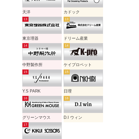
天洋
カドック
東京理器
ドリーム産業
中野製作所
ケイプロペット
Y.S PARK
日理
グリーンマウス
D.I ウィン