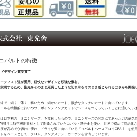
コバルトの特徴
グッドデザイン賞受賞""
アーティスト達が愛用、軽快なデザインと頑強な素材。
を実現するため、指先をそのまま延長したような切れ味をそのまま感じられるはさみを開発
直線で、細く、薄く、軽いため、細かいカット、微妙なタッチのカットに向いています。
ロールを積極的に行いつつ、ポインティングカットでベースをつくっていくことに適してい
トは日本初の「ミニシザーズ」を改良したもので、ミニシザーズの問題点であった刃の耐久
77年5月に航空機用素材として開発されていたコバルト基合金を使い、世界で初めて商品化
度が高めで永切れに優れ、ドライな髪に向いている「コバルトベースアロイCBA-1」を使
ルトをベースとして、クロム、タングステン、カーボンを含有しています。