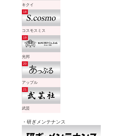
キクイ
コスモスミス
光邦
アップル
武芸
・研ぎメンテナンス