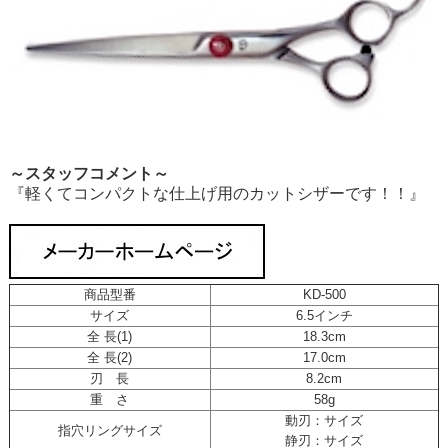
～スタッフコメント～
『軽くてコンパクトな仕上げ用のカットシザーです！！』
商品型番
KD-500
サイズ
6.5インチ
全 長(1)
18.3cm
全 長(2)
17.0cm
刃 長
8.2cm
重 さ
58g
動刃：サイズ
指穴リングサイズ
静刃：サイズ