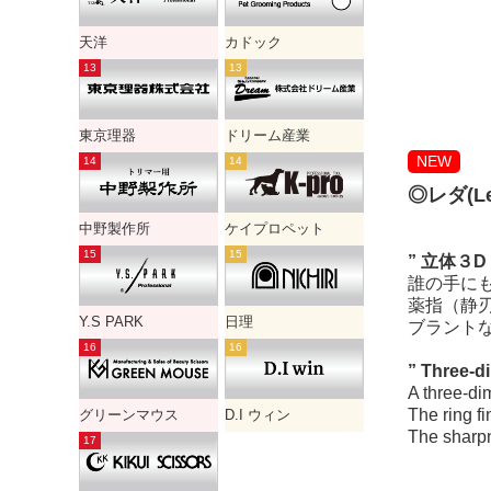
天洋
カドック
東京理器
ドリーム産業
NEW
◎レダ(Led
中野製作所
ケイプロペット
” 立体３
誰の手に
薬指（静
Y.S PARK
日理
ブラント
” Three-d
A three-di
The ring fi
グリーンマウス
D.I ウィン
The sharpne