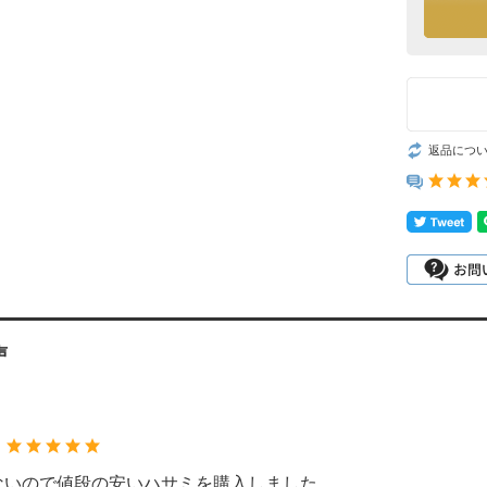
返品につ
声
：
ないので値段の安いハサミを購入しました。