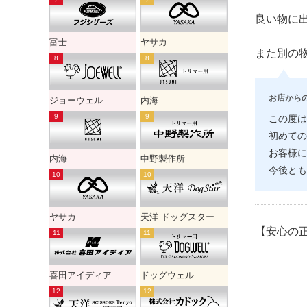
良い物に
富士
ヤサカ
また別の
お店から
ジョーウェル
内海
この度は
初めての
お客様に
内海
中野製作所
今後とも
ヤサカ
天洋 ドッグスター
【安心の正規品・
喜田アイディア
ドッグウェル