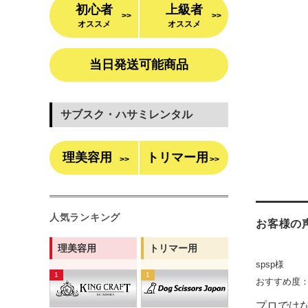
初心者
上級者
>>
>>
オススメ
オススメ
当日発送可能商品
サブスク・ハサミレンタル
理美容用
トリマー用
>>
>>
人気ランキング
お客様の
理美容用
トリマー用
spsp様
おすすめ度
プロでは