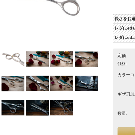
長さをお選び
レダ(Leda
レダ(Leda
定価:
価格:
カラーコ
ギザ刃加
数量: