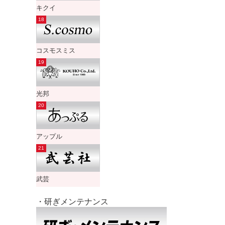
キクイ
コスモスミス
光邦
アップル
武芸
・研ぎメンテナンス