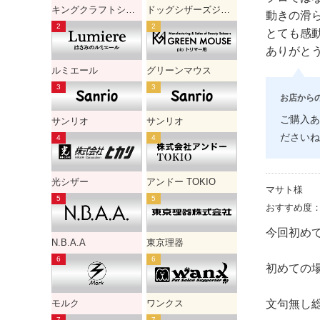
キングクラフトシザー
ドッグシザーズジャパン
動きの滑
とても感
ありがと
ルミエール
グリーンマウス
お店から
ご購入あ
サンリオ
サンリオ
ださいね
光シザー
アンドー TOKIO
マサト様
おすすめ度
今回初め
N.B.A.A
東京理器
初めての
文句無し
モルク
ワンクス