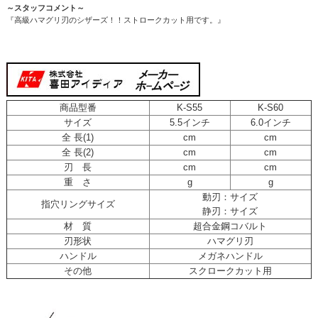
～スタッフコメント～
『高級ハマグリ刃のシザーズ！！ストロークカット用です。』
商品型番
K-S55
K-S60
サイズ
5.5インチ
6.0インチ
全 長(1)
cm
cm
全 長(2)
cm
cm
刃 長
cm
cm
重 さ
g
g
動刃：サイズ
指穴リングサイズ
静刃：サイズ
材 質
超合金鋼コバルト
刃形状
ハマグリ刃
ハンドル
メガネハンドル
その他
スクロークカット用