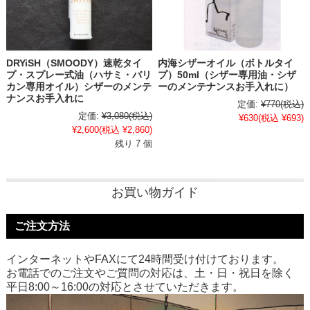
DRYiSH（SMOODY）速乾タイ
内海シザーオイル（ボトルタイ
プ・スプレー式油（ハサミ・バリ
プ）50ml（シザー専用油・シザ
カン専用オイル）シザーのメンテ
ーのメンテナンスお手入れに）
ナンスお手入れに
定価:
¥770
(税込)
定価:
¥3,080
(税込)
¥630
(税込 ¥693)
¥2,600
(税込 ¥2,860)
残り 7 個
お買い物ガイド
ご注文方法
インターネットやFAXにて24時間受け付けております。
お電話でのご注文やご質問の対応は、土・日・祝日を除く
平日8:00～16:00の対応とさせていただきます。