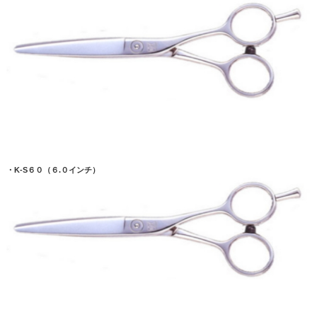
・K-S６０（６.０インチ）