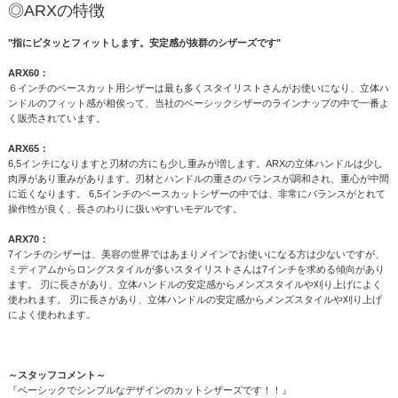
◎ARXの特徴
"指にピタッとフィットします。安定感が抜群のシザーズです"
ARX60：
６インチのベースカット用シザーは最も多くスタイリストさんがお使いになり、立体ハ
ンドルのフィット感が相俟って、当社のベーシックシザーのラインナップの中で一番よ
く販売されています。
ARX65：
6,5インチになりますと刃材の方にも少し重みが増します。ARXの立体ハンドルは少し
肉厚があり重みがあります。刃材とハンドルの重さのバランスが調和され、重心が中間
に近くなります。 6,5インチのベースカットシザーの中では、非常にバランスがとれて
操作性が良く、長さのわりに扱いやすいモデルです。
ARX70：
7インチのシザーは、美容の世界ではあまりメインでお使いになる方は少ないですが、
ミディアムからロングスタイルが多いスタイリストさんは7インチを求める傾向があり
ます。 刃に長さがあり、立体ハンドルの安定感からメンズスタイルや刈り上げによく
使われます。 刃に長さがあり、立体ハンドルの安定感からメンズスタイルや刈り上げ
によく使われます。
～スタッフコメント～
『ベーシックでシンプルなデザインのカットシザーズです！！』