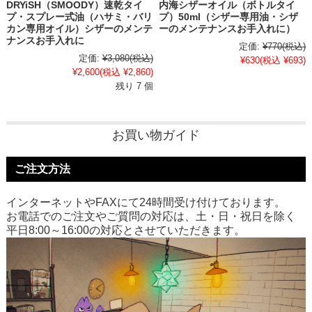
DRYiSH（SMOODY）速乾タイ
内海シザーオイル（ボトルタイ
プ・スプレー式油（ハサミ・バリ
プ）50ml（シザー専用油・シザ
カン専用オイル）シザーのメンテ
ーのメンテナンスお手入れに）
ナンスお手入れに
定価:
¥770
(税込)
定価:
¥3,080
(税込)
¥630
(税込 ¥693)
¥2,600
(税込 ¥2,860)
残り 7 個
お買い物ガイド
ご注文方法
インターネットやFAXにて24時間受け付けております。
お電話でのご注文やご質問の対応は、土・日・祝日を除く
平日8:00～16:00の対応とさせていただきます。