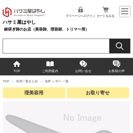
マイページへログイン
カートをみる
ハサミ屋はやし
鋏研ぎ師のお店（美容師、理容師、トリマー用）
TOP
ご利用案内
お問い合せ
お客様の声
TOP
光邦一覧まとめ
光邦 シザー 一覧
理美容用
お取り寄せ