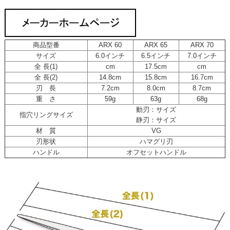
商品型番
ARX 60
ARX 65
ARX 70
サイズ
6.0インチ
6.5インチ
7.0インチ
全 長(1)
cm
17.5cm
cm
全 長(2)
14.8cm
15.8cm
16.7cm
刃 長
7.2cm
8.0cm
8.7cm
重 さ
59g
63g
68g
動刃：サイズ
指穴リングサイズ
静刃：サイズ
材 質
VG
刃形状
ハマグリ刃
ハンドル
オフセットハンドル