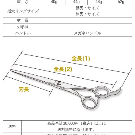
重 さ
40g
44g
48g
52g
動刃：サイズ
指穴リングサイズ
静刃：サイズ
材 質
刃形状
ハンドル
メガネハンドル
商品合計30,000円（税込）以上は
送料
送料無料になります。