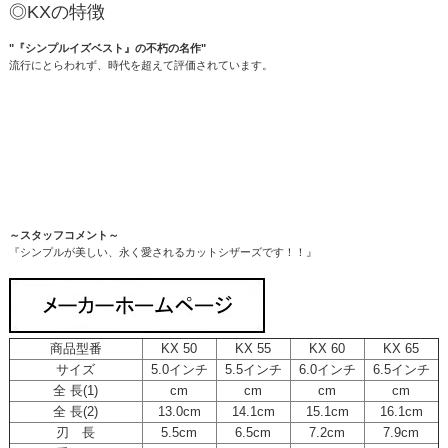
◎KXの特徴
"『シンプルイズベスト』の不朽の名作"
流行にとらわれず、時代を超えて評価されています。
～スタッフコメント～
『シンプルが美しい、永く愛されるカットシザーズです！！』
商品型番
KX 50
KX 55
KX 60
KX 65
サイズ
5.0インチ
5.5インチ
6.0インチ
6.5インチ
全 長(1)
cm
cm
cm
cm
全 長(2)
13.0cm
14.1cm
15.1cm
16.1cm
刃 長
5.5cm
6.5cm
7.2cm
7.9cm