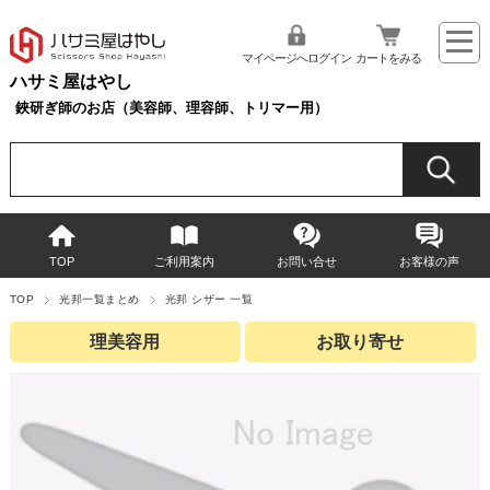
マイページへログイン
カートをみる
ハサミ屋はやし
鋏研ぎ師のお店（美容師、理容師、トリマー用）
TOP
ご利用案内
お問い合せ
お客様の声
TOP
光邦一覧まとめ
光邦 シザー 一覧
理美容用
お取り寄せ