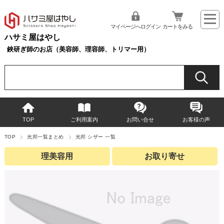
マイページへログイン
カートをみる
ハサミ屋はやし
鋏研ぎ師のお店（美容師、理容師、トリマー用）
TOP
ご利用案内
お問い合せ
お客様の声
TOP
光邦一覧まとめ
光邦 シザー 一覧
理美容用
お取り寄せ