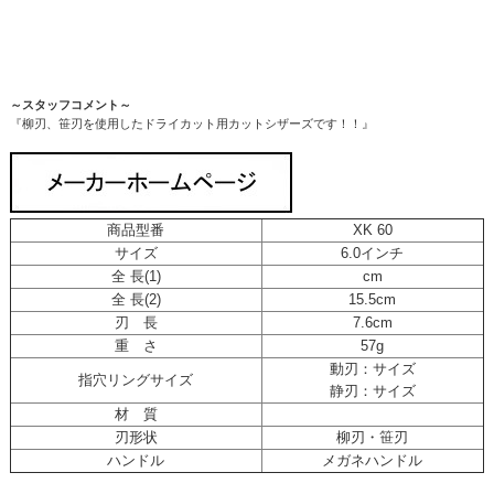
～スタッフコメント～
『柳刃、笹刃を使用したドライカット用カットシザーズです！！』
商品型番
XK 60
サイズ
6.0インチ
全 長(1)
cm
全 長(2)
15.5cm
刃 長
7.6cm
重 さ
57g
動刃：サイズ
指穴リングサイズ
静刃：サイズ
材 質
刃形状
柳刃・笹刃
ハンドル
メガネハンドル