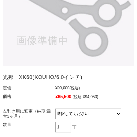
光邦 XK60(KOUHO/6.0インチ)
定価:
¥99,000
(税込)
¥85,500
価格:
(税込 ¥94,050)
左利き用に変更（納期:最
大3ヶ月）:
数量:
丁