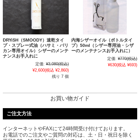
DRYiSH（SMOODY）速乾タイ
内海シザーオイル（ボトルタイ
プ・スプレー式油（ハサミ・バリ
プ）50ml（シザー専用油・シザ
カン専用オイル）シザーのメンテ
ーのメンテナンスお手入れに）
ナンスお手入れに
定価:
¥770
(税込)
定価:
¥3,080
(税込)
¥630
(税込 ¥693)
¥2,600
(税込 ¥2,860)
残り 7 個
お買い物ガイド
ご注文方法
インターネットやFAXにて24時間受け付けております。
お電話でのご注文やご質問の対応は、土・日・祝日を除く