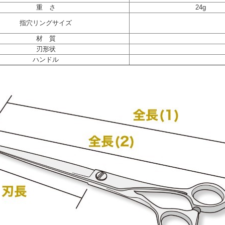
重 さ
24g
指穴リングサイズ
材 質
刃形状
ハンドル