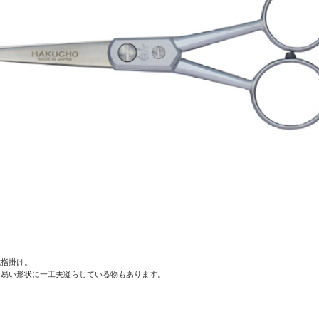
】
式指掛け。
し易い形状に一工夫凝らしている物もあります。