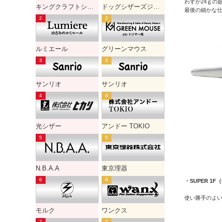
わずか24ｇの
キングクラフトシザー
ドッグシザーズジャパン
最後の細かな
ルミエール
グリーンマウス
サンリオ
サンリオ
光シザー
アンドー TOKIO
N.B.A.A
東京理器
・SUPER 1F
使い勝手のよ
モルク
ワンクス