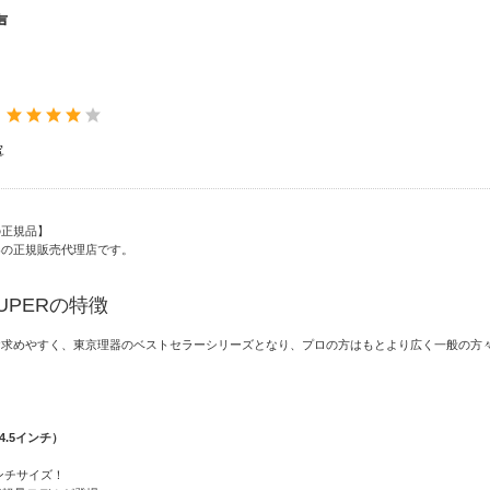
声
：
寧
の正規品】
器の正規販売代理店です。
UPERの特徴
お求めやすく、東京理器のベストセラーシリーズとなり、プロの方はもとより広く一般の方
（4.5インチ）
ンチサイズ！