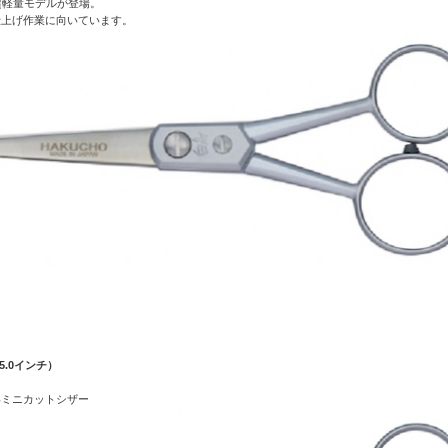
超軽量モデルが登場。
仕上げ作業に向いています。
（5.0インチ）
いミニカットシザー