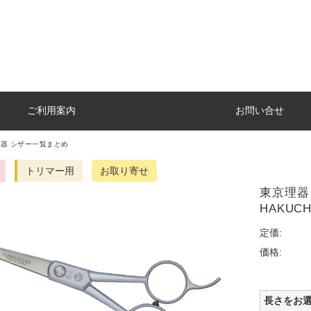
ご利用案内
お問い合せ
器 シザー一覧まとめ
トリマー用
お取り寄せ
東京理器 白
HAKUCH
定価:
価格:
長さをお