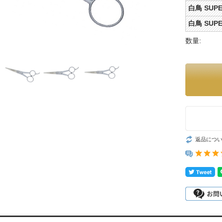
白鳥 SUP
白鳥 SUP
数量:
返品につ