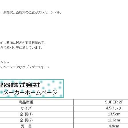
】
で、親指穴と薬指穴の位置がズレたハンドル。
照的に断面に段差が有る形状の刃。
鈍角で粗刈り等に適しています。
メント～
ルでベーシックなボブシザーです。』
商品型番
SUPER 2F
サイズ
4.5インチ
全 長(1)
13.5cm
全 長(2)
11.6cm
刃 長
4.9cm