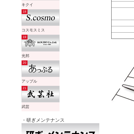
キクイ
コスモスミス
光邦
アップル
武芸
・研ぎメンテナンス