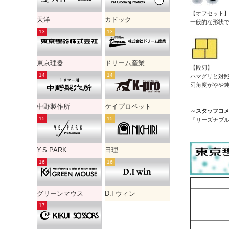
【オフセット
天洋
カドック
一般的な形状
東京理器
ドリーム産業
【段刃】
ハマグリと対
刃角度がやや
中野製作所
ケイプロペット
～スタッフコ
『リーズナブ
Y.S PARK
日理
グリーンマウス
D.I ウィン