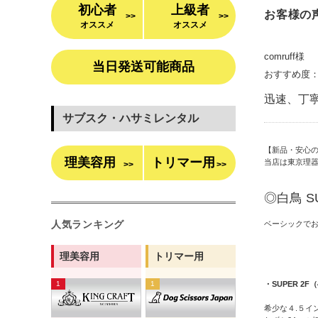
初心者
上級者
お客様の
>>
>>
オススメ
オススメ
comruff様
当日発送可能商品
おすすめ度
迅速、丁
サブスク・ハサミレンタル
【新品・安心
理美容用
トリマー用
当店は東京理
>>
>>
◎白鳥 S
人気ランキング
ベーシックで
理美容用
トリマー用
・SUPER 2F
希少な４.５イ