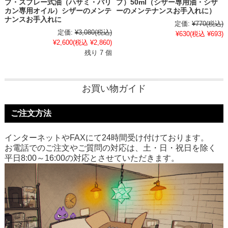
プ・スプレー式油（ハサミ・バリ
プ）50ml（シザー専用油・シザ
カン専用オイル）シザーのメンテ
ーのメンテナンスお手入れに）
ナンスお手入れに
定価:
¥770
(税込)
定価:
¥3,080
(税込)
¥630
(税込 ¥693)
¥2,600
(税込 ¥2,860)
残り 7 個
お買い物ガイド
ご注文方法
インターネットやFAXにて24時間受け付けております。
お電話でのご注文やご質問の対応は、土・日・祝日を除く
平日8:00～16:00の対応とさせていただきます。