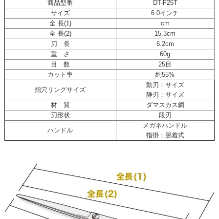
商品型番
DT-F25T
サイズ
6.0インチ
全 長(1)
cm
全 長(2)
15.3cm
刃 長
6.2cm
重 さ
60g
目 数
25目
カット率
約55%
動刃：サイズ
指穴リングサイズ
静刃：サイズ
材 質
ダマスカス鋼
刃形状
段刃
メガネハンドル
ハンドル
指掛：脱着式