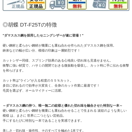
◎胡蝶 DT-F25Tの特徴
"ダマスカス鋼を採用したセニングシザーが遂に登場！"
硬い鋼材と柔らかい鋼材が幾重にも重ね合わせ作られたダマスカス鋼を採用。
鋏体などの幅が広い分、模様の印象は一層鮮烈です！
カットシザー同様、スプリング効果のある心地良い切れ味も見逃せません。
衝撃に強い材質で、ハサミの開閉でおきる微振動を吸収し、カット時に手に伝わる衝撃
を和らげます。
カット率は”ライン”が入る程度の５５％カット。
多目に切れるので効率が大変良く、全身のカット作業に最適です！
毛質を選ばず、オールマイティーに活躍。
～ダマスカス鋼の持つ、唯一無二の紋様と優れた切れ味を融合させた特別な一本～
硬い鋼材と柔らかい鋼材を幾重にも重ね合わせることで生まれる 波紋のような美しい
模様 は、まさに 世界に二つとない芸術品。
手にするたびに特別な一本であることを実感できます。
美しさ・切れ味・操作性、そのすべてを極めた1本です。