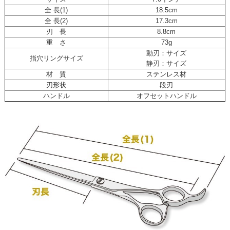
全 長(1)
18.5cm
全 長(2)
17.3cm
刃 長
8.8cm
重 さ
73g
動刃：サイズ
指穴リングサイズ
静刃：サイズ
材 質
ステンレス材
刃形状
段刃
ハンドル
オフセットハンドル