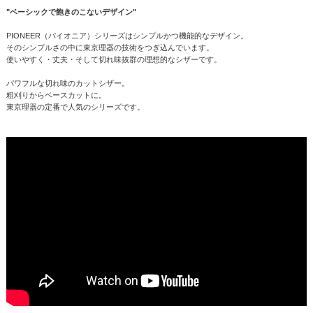
"ベーシックで飽きのこないデザイン"
PIONEER（パイオニア）シリーズはシンプルかつ機能的なデザイン。
そのシンプルさの中に東京理器の技術をつぎ込んでいます。
使いやすく・丈夫・そして切れ味抜群の理想的なシザーです。
パワフルな切れ味のカットシザー。
粗刈りからベースカットに。
東京理器の定番で人気のシリーズです。