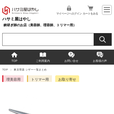
マイページへログイン
カートをみる
ハサミ屋はやし
鋏研ぎ師のお店（美容師、理容師、トリマー用）
TOP
ご利用案内
お問い合せ
お客様の声
TOP
東京理器 シザー一覧まとめ
理美容用
トリマー用
お取り寄せ