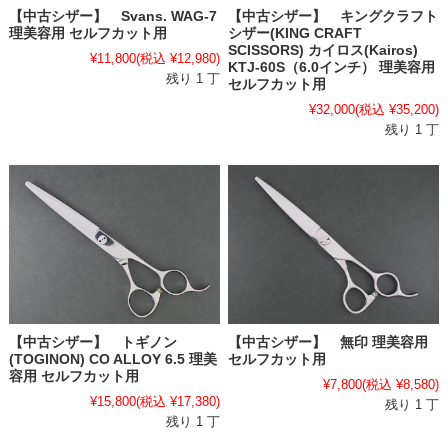
【中古シザー】 Svans. WAG-7
【中古シザー】 キングクラフト
理美容用 セルフカット用
シザー(KING CRAFT
SCISSORS) カイロス(Kairos)
¥11,800
(税込 ¥12,980)
KTJ-60S（6.0インチ） 理美容用
残り 1 丁
セルフカット用
¥32,000
(税込 ¥35,200)
残り 1 丁
【中古シザー】 トギノン
【中古シザー】 無印 理美容用
(TOGINON) CO ALLOY 6.5 理美
セルフカット用
容用 セルフカット用
¥7,800
(税込 ¥8,580)
¥15,800
(税込 ¥17,380)
残り 1 丁
残り 1 丁