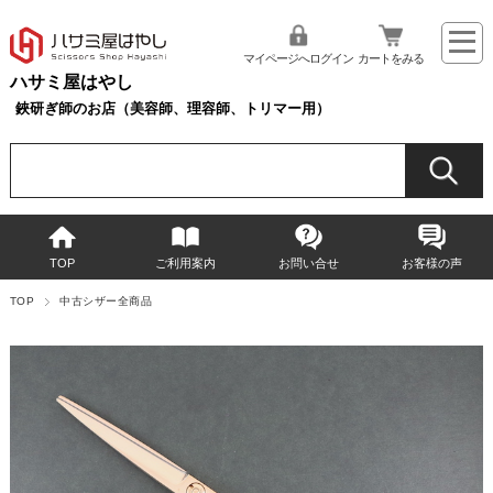
マイページへログイン
カートをみる
ハサミ屋はやし
鋏研ぎ師のお店（美容師、理容師、トリマー用）
TOP
ご利用案内
お問い合せ
お客様の声
TOP
中古シザー全商品