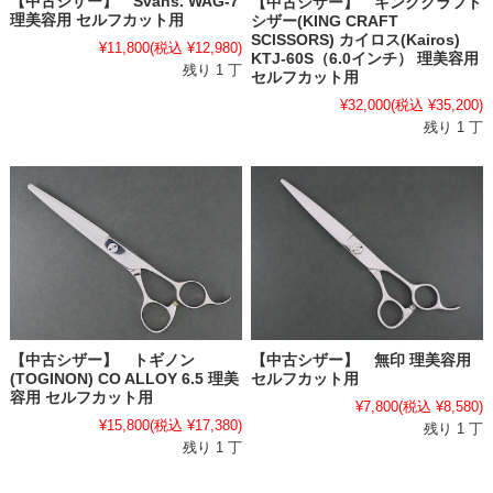
【中古シザー】 Svans. WAG-7
【中古シザー】 キングクラフト
理美容用 セルフカット用
シザー(KING CRAFT
SCISSORS) カイロス(Kairos)
¥11,800
(税込 ¥12,980)
KTJ-60S（6.0インチ） 理美容用
残り 1 丁
セルフカット用
¥32,000
(税込 ¥35,200)
残り 1 丁
【中古シザー】 トギノン
【中古シザー】 無印 理美容用
(TOGINON) CO ALLOY 6.5 理美
セルフカット用
容用 セルフカット用
¥7,800
(税込 ¥8,580)
¥15,800
(税込 ¥17,380)
残り 1 丁
残り 1 丁