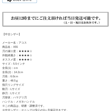
【中古シザー】
メーカー名：アコス
商品名：X55
刃の減り度：★★★★☆
外観綺麗さ：★★★★☆
オススメ度：★★★★☆
サイズ：5.5インチ
全長(1)：cｍ
全長(2)：14.2cｍ
刃長：6.0cｍ
重さ：48.5ｇ
指穴リングサイズ
動刃：Lサイズ
静刃：Lサイズ
刃形状：ハマグリ刃
ハンドル：メガネハンドル
※この商品は、研磨・調整済です。
※中古シザー・セニングは安心の3ヶ月保証付きです。