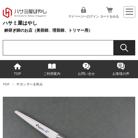
マイページへログイン
カートをみる
ハサミ屋はやし
鋏研ぎ師のお店（美容師、理容師、トリマー用）
TOP
ご利用案内
お問い合せ
お客様の声
TOP
中古シザー全商品