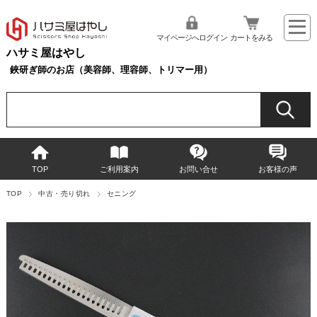
マイページへログイン
カートをみる
ハサミ屋はやし
鋏研ぎ師のお店（美容師、理容師、トリマー用）
TOP
ご利用案内
お問い合せ
お客様の声
TOP
中古・売り切れ
セニング