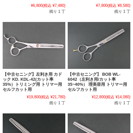
¥6,800
(税込 ¥7,480)
¥7,800
(税込 ¥8,580)
残り 1 丁
残り 1 丁
【中古セニング】左利き用 カド
【中古セニング】 BOB WL-
ック KD. KDL-42(カット率
6042（左利き用/カット率
35%）トリミング用 トリマー用
35~40%） 理美容用 トリマー用
セルフカット用
セルフカット用
¥19,800
(税込 ¥21,780)
¥12,800
(税込 ¥14,080)
残り 1 丁
残り 1 丁