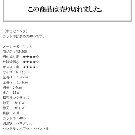
【中古セニング】
カット率は多めの40%です。
メーカー名：ヤサカ
商品名：YS-200
刃の減り度：★★★★☆
外観綺麗さ：★★★★☆
オススメ度：★★★★☆
サイズ：6.0インチ
全長(1)：16.0cｍ
全長(2)：15.1cm
刃長：6.4cm
重さ：52ｇ
指穴リングサイズ
動刃：Lサイズ
静刃：Lサイズ
目数：20目
カット率：40%
刃形状：ハマグリ刃
ハンドル：オフセットハンドル