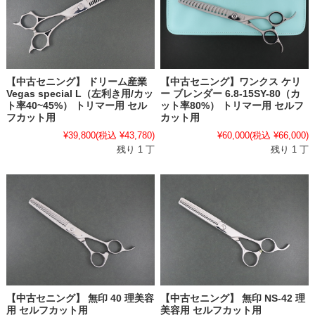
【中古セニング】 ドリーム産業
【中古セニング】ワンクス ケリ
Vegas special L（左利き用/カッ
ー ブレンダー 6.8-15SY-80（カ
ト率40~45%） トリマー用 セル
ット率80%） トリマー用 セルフ
フカット用
カット用
¥39,800
(税込 ¥43,780)
¥60,000
(税込 ¥66,000)
残り 1 丁
残り 1 丁
【中古セニング】 無印 40 理美容
【中古セニング】 無印 NS-42 理
用 セルフカット用
美容用 セルフカット用