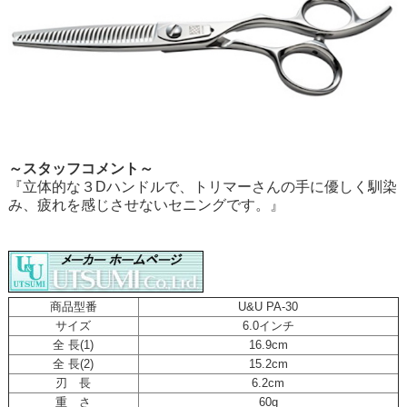
～スタッフコメント～
『立体的な３Dハンドルで、トリマーさんの手に優しく馴染
み、疲れを感じさせないセニングです。』
商品型番
U&U PA-30
サイズ
6.0インチ
全 長(1)
16.9cm
全 長(2)
15.2cm
刃 長
6.2cm
重 さ
60g