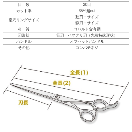
目 数
30目
カット率
35%超cut
動刃：サイズ
指穴リングサイズ
静刃：サイズ
材 質
コバルト含有鋼
刃形状
笹刃・ハマグリ刃（先端特殊形状）
ハンドル
オフセットハンドル
その他
コンパチネジ