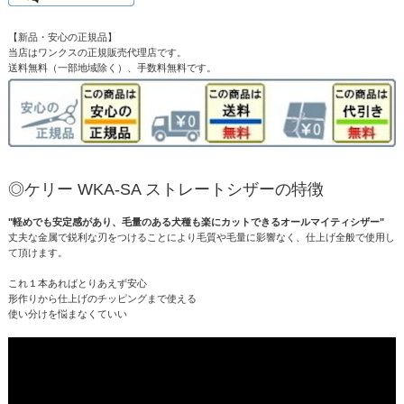
【新品・安心の正規品】
当店はワンクスの正規販売代理店です。
送料無料（一部地域除く）、手数料無料です。
◎ケリー WKA-SA ストレートシザーの特徴
"軽めでも安定感があり、毛量のある犬種も楽にカットできるオールマイティシザー"
丈夫な金属で鋭利な刃をつけることにより毛質や毛量に影響なく、仕上げ全般で使用し
て頂けます。
これ１本あればとりあえず安心
形作りから仕上げのチッピングまで使える
使い分けを悩まなくていい