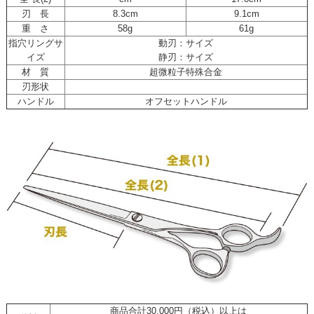
刃 長
8.3cm
9.1cm
重 さ
58g
61g
指穴リングサ
動刃：サイズ
イズ
静刃：サイズ
材 質
超微粒子特殊合金
刃形状
ハンドル
オフセットハンドル
商品合計30,000円（税込）以上は