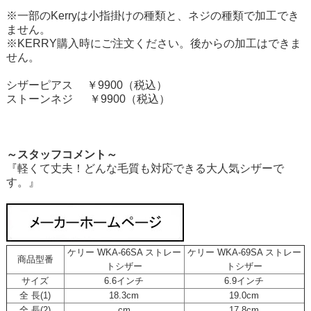
※一部のKerryは小指掛けの種類と、ネジの種類で加工でき
ません。
※KERRY購入時にご注文ください。後からの加工はできま
せん。
シザーピアス ￥9900（税込）
ストーンネジ ￥9900（税込）
～スタッフコメント～
『軽くて丈夫！どんな毛質も対応できる大人気シザーで
す。』
ケリー WKA-66SA ストレー
ケリー WKA-69SA ストレー
商品型番
トシザー
トシザー
サイズ
6.6インチ
6.9インチ
全 長(1)
18.3cm
19.0cm
全 長(2)
cm
17.8cm