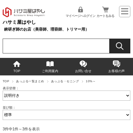
マイページへログイン
カートをみる
ハサミ屋はやし
鋏研ぎ師のお店（美容師、理容師、トリマー用）
TOP
ご利用案内
お問い合せ
お客様の声
TOP
あっぷる一覧まとめ
あっぷる・セニング
10%～
表示切替：
並び順：
3件中1件～3件を表示