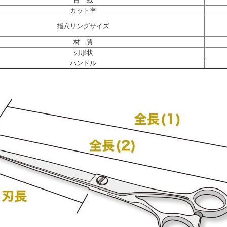
カット率
指穴リングサイズ
材 質
刃形状
ハンドル