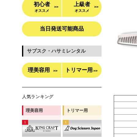
初心者
上級者
>>
>>
オススメ
オススメ
当日発送可能商品
サブスク・ハサミレンタル
理美容用
トリマー用
>>
>>
人気ランキング
理美容用
トリマー用