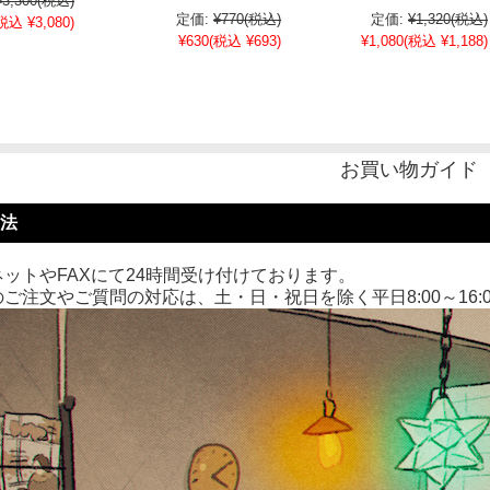
¥3,300
(税込)
定価:
¥770
(税込)
定価:
¥1,320
(税込)
税込 ¥3,080)
¥630
(税込 ¥693)
¥1,080
(税込 ¥1,188)
お買い物ガイド
法
ットやFAXにて24時間受け付けております。
ご注文やご質問の対応は、土・日・祝日を除く平日8:00～16