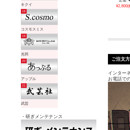
定価:
キクイ
¥2,800
(
コスモスミス
光邦
ご注文方
インターネ
お電話での
アップル
武芸
・研ぎメンテナンス