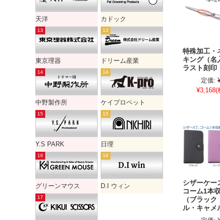
天洋
カドック
特殊加工・
キング（名
東京理器
ドリーム産業
ラスト刻印
定価:
¥3,168
(
中野製作所
ケイプロペット
Y.S PARK
日理
シザーケー
グリーンマウス
D.I ウィン
コーム1本
（ブラック
ル・キャメ