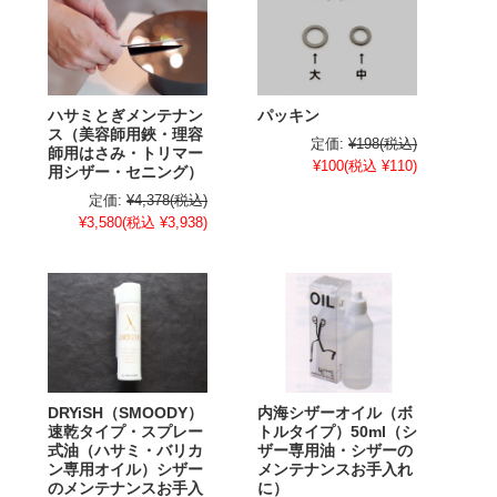
ハサミとぎメンテナン
パッキン
ス（美容師用鋏・理容
定価:
¥198
(税込)
師用はさみ・トリマー
¥100
(税込 ¥110)
用シザー・セニング）
定価:
¥4,378
(税込)
¥3,580
(税込 ¥3,938)
DRYiSH（SMOODY）
内海シザーオイル（ボ
速乾タイプ・スプレー
トルタイプ）50ml（シ
式油（ハサミ・バリカ
ザー専用油・シザーの
ン専用オイル）シザー
メンテナンスお手入れ
のメンテナンスお手入
に）