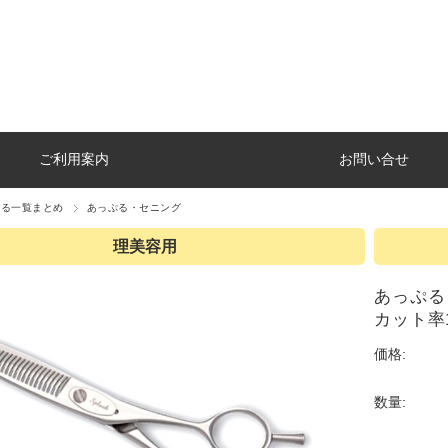
ご利用案内
お問い合せ
ぷる一覧まとめ
あっぷる・セニング
理美容用
あっぷる 
カット率1
価格:
数量: