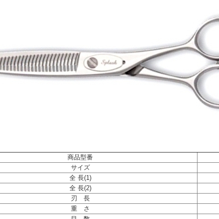
商品型番
サイズ
全 長(1)
全 長(2)
刃 長
重 さ
目 数