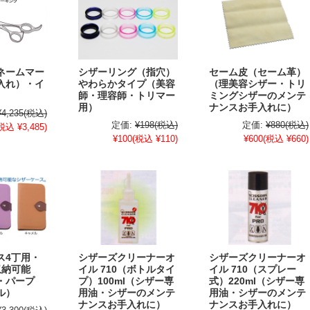
ネームマー
シザーリング（指穴）
セーム皮（セーム革）
入れ）・イ
やわらかタイプ（美容
（理美容シザー・トリ
師・理容師・トリマー
ミングシザーのメンテ
用）
ナンスお手入れに）
¥4,235
(税込)
定価:
¥198
(税込)
定価:
¥880
(税込)
税込 ¥3,485)
¥100
(税込 ¥110)
¥600
(税込 ¥660)
ス4丁用・
シザーズクリーナーオ
シザーズクリーナーオ
収納可能
イル 710（ボトルタイ
イル 710（スプレー
・パープ
プ）100ml（シザー専
式）220ml（シザー専
ル）
用油・シザーのメンテ
用油・シザーのメンテ
ナンスお手入れに）
ナンスお手入れに）