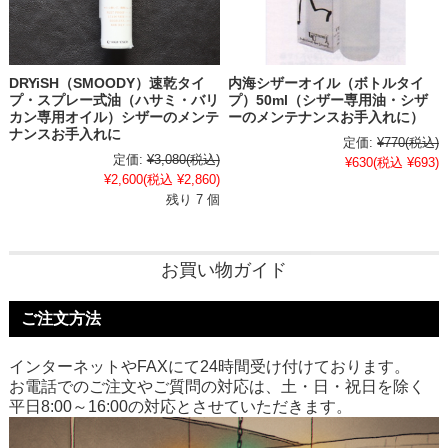
DRYiSH（SMOODY）速乾タイ
内海シザーオイル（ボトルタイ
プ・スプレー式油（ハサミ・バリ
プ）50ml（シザー専用油・シザ
カン専用オイル）シザーのメンテ
ーのメンテナンスお手入れに）
ナンスお手入れに
定価:
¥770
(税込)
定価:
¥3,080
(税込)
¥630
(税込 ¥693)
¥2,600
(税込 ¥2,860)
残り 7 個
お買い物ガイド
ご注文方法
インターネットやFAXにて24時間受け付けております。
お電話でのご注文やご質問の対応は、土・日・祝日を除く
平日8:00～16:00の対応とさせていただきます。