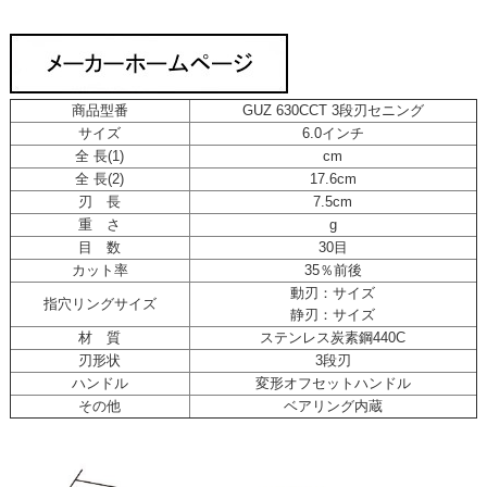
商品型番
GUZ 630CCT 3段刃セニング
サイズ
6.0インチ
全 長(1)
cm
全 長(2)
17.6cm
刃 長
7.5cm
重 さ
g
目 数
30目
カット率
35％前後
動刃：サイズ
指穴リングサイズ
静刃：サイズ
材 質
ステンレス炭素鋼440C
刃形状
3段刃
ハンドル
変形オフセットハンドル
その他
ベアリング内蔵