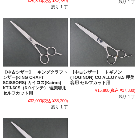
¥29,800
(税込 ¥32,780)
残り 1 丁
残り 1 丁
【中古シザー】 キングクラフト
【中古シザー】 トギノン
シザー(KING CRAFT
(TOGINON) CO ALLOY 6.5 理美
SCISSORS) カイロス(Kairos)
容用 セルフカット用
KTJ-60S（6.0インチ） 理美容用
¥15,800
(税込 ¥17,380)
セルフカット用
残り 1 丁
¥32,000
(税込 ¥35,200)
残り 1 丁