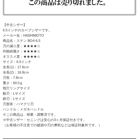
【中古シザー】
6.5インチのカーブシザーです。
メーカー名：HASHIMOTO
商品名：ステン BO4-6.5
刃の減り度：★★★★☆
外観綺麗さ：★★★★☆
オススメ度：★★★★☆
サイズ：6.5インチ
全長(1)：17.6cｍ
全長(2)：16.8cｍ
刃長：7.8cｍ
重さ：60.0ｇ
指穴リングサイズ
動刃：Lサイズ
静刃：Lサイズ
刃形状：ハマグリ刃
ハンドル：メガネハンドル
※この商品は、研磨・調整済です。
※中古シザー・セニングは安心の3ヶ月保証付きです。
（お客様の不注意での破損や刃の摩耗などは保証対象外です。）