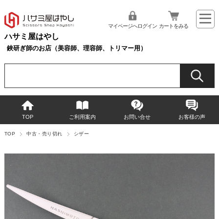
マイページへログイン
カートをみる
ハサミ屋はやし
鋏研ぎ師のお店（美容師、理容師、トリマー用）
TOP
ご利用案内
お問い合せ
お客様の声
TOP
中古・売り切れ
シザー