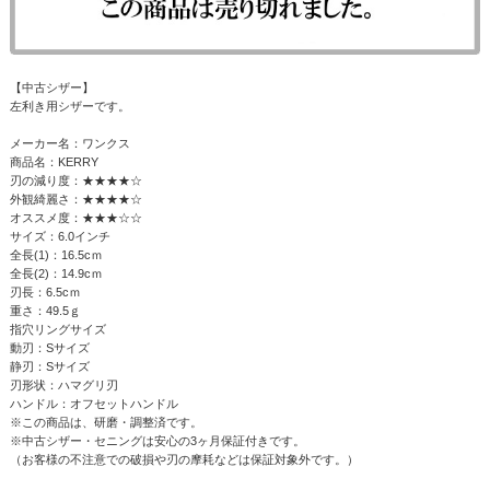
【中古シザー】
左利き用シザーです。
メーカー名：ワンクス
商品名：KERRY
刃の減り度：★★★★☆
外観綺麗さ：★★★★☆
オススメ度：★★★☆☆
サイズ：6.0インチ
全長(1)：16.5cｍ
全長(2)：14.9cｍ
刃長：6.5cｍ
重さ：49.5ｇ
指穴リングサイズ
動刃：Sサイズ
静刃：Sサイズ
刃形状：ハマグリ刃
ハンドル：オフセットハンドル
※この商品は、研磨・調整済です。
※中古シザー・セニングは安心の3ヶ月保証付きです。
（お客様の不注意での破損や刃の摩耗などは保証対象外です。）