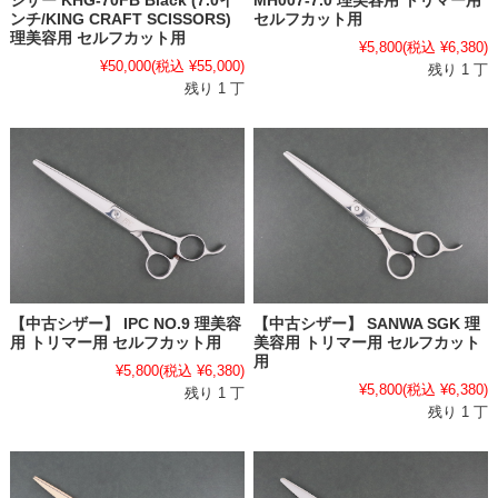
MH007-7.0 理美容用 トリマー用
シザー KHG-70FB Black (7.0イ
セルフカット用
ンチ/KING CRAFT SCISSORS)
理美容用 セルフカット用
¥5,800
(税込 ¥6,380)
¥50,000
(税込 ¥55,000)
残り 1 丁
残り 1 丁
【中古シザー】 IPC NO.9 理美容
【中古シザー】 SANWA SGK 理
用 トリマー用 セルフカット用
美容用 トリマー用 セルフカット
用
¥5,800
(税込 ¥6,380)
¥5,800
(税込 ¥6,380)
残り 1 丁
残り 1 丁