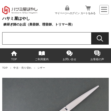
マイページへログイン
カートをみる
ハサミ屋はやし
鋏研ぎ師のお店（美容師、理容師、トリマー用）
TOP
ご利用案内
お問い合せ
お客様の声
TOP
中古・売り切れ
シザー