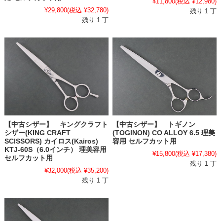
¥11,800
(税込 ¥12,980)
¥29,800
(税込 ¥32,780)
残り 1 丁
残り 1 丁
【中古シザー】 キングクラフト
【中古シザー】 トギノン
シザー(KING CRAFT
(TOGINON) CO ALLOY 6.5 理美
SCISSORS) カイロス(Kairos)
容用 セルフカット用
KTJ-60S（6.0インチ） 理美容用
¥15,800
(税込 ¥17,380)
セルフカット用
残り 1 丁
¥32,000
(税込 ¥35,200)
残り 1 丁